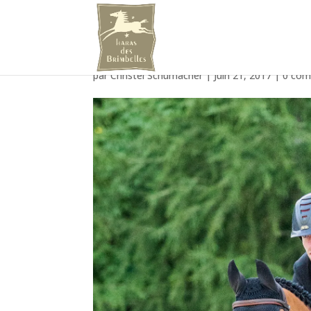
E54A2874_WEB
par
Christel Schumacher
|
Juin 21, 2017
|
0 com