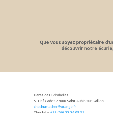
Que vous soyez propriétaire d’u
découvrir notre écurie
Haras des Brimbelles
5, Fief Cadot 27600 Saint Aubin sur Gaillon
chschumacher@orange.fr
Christel –
+33 (0)6 77 74 08 51