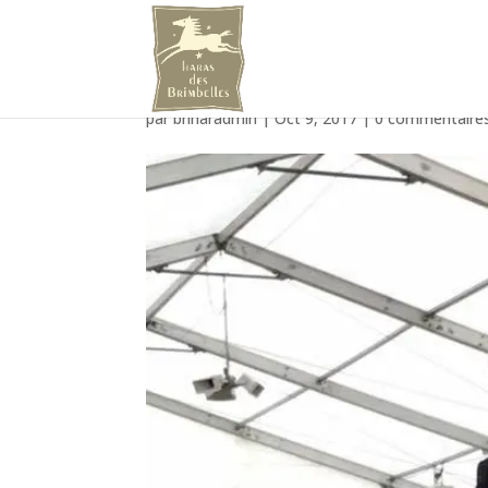
oceane-birmingham
par
briharadmin
|
Oct 9, 2017
|
0 commentaire