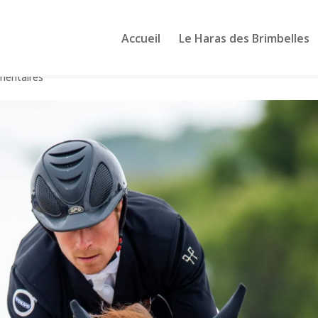
Accueil
Le Haras des Brimbelles
-82EE-7B20C0D8C914
mentaires