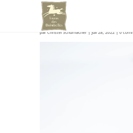
2622D82B-ED01-426B
par
Christel Schumacher
|
Juil 28, 2022
|
0 com