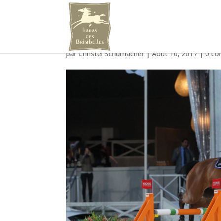
1D4_4722
par
Christel Schumacher
|
Août 10, 2017
|
0 co