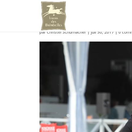
1D4_1384
par
Christel Schumacher
|
Juil 30, 2017
|
0 com